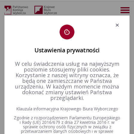
Deklaracja dostępności
Ustawienia prywatności
W celu świadczenia usług na najwyższym
więcej
poziomie stosujemy pliki cookies.
Korzystanie z naszej witryny oznacza, że
Aktualności
Konkurs „Wybieram Wybory”
VI edycja
Finał VI edycji Ogólnopolskiego Konkursu Wiedzy o Prawie Wyborczym „Wybieram Wybory”
będą one zamieszczane w Państwa
urządzeniu. W każdym momencie można
Finał VI edycji
dokonać zmiany ustawień Państwa
przeglądarki.
Ogólnopolskiego Konkursu
Klauzula informacyjna Krajowego Biura Wyborczego
Wiedzy o Prawie Wyborczym
Zgodnie z rozporządzeniem Parlamentu Europejskiego
„Wybieram Wybory”
i Rady (UE) 2016/679 z dnia 27 kwietnia 2016 r. w
sprawie ochrony osób fizycznych w związku z
przetwarzaniem danych osobowych i w sprawie