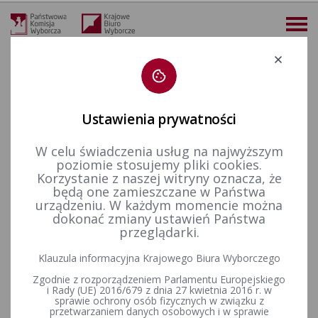
Deklaracja dostępności
Ustawienia prywatności
W celu świadczenia usług na najwyższym
więcej
poziomie stosujemy pliki cookies.
Korzystanie z naszej witryny oznacza, że
Aktualności
Konkurs „Wybieram Wybory”
VI edycja
Podsumowanie I etapu Ogólnopolskiego Konkursu Wiedzy o Prawie Wyborczym „Wybieram Wybory”
będą one zamieszczane w Państwa
urządzeniu. W każdym momencie można
Podsumowanie I etapu
dokonać zmiany ustawień Państwa
przeglądarki.
Ogólnopolskiego Konkursu
Klauzula informacyjna Krajowego Biura Wyborczego
Wiedzy o Prawie Wyborczym
Zgodnie z rozporządzeniem Parlamentu Europejskiego
„Wybieram Wybory”
i Rady (UE) 2016/679 z dnia 27 kwietnia 2016 r. w
sprawie ochrony osób fizycznych w związku z
przetwarzaniem danych osobowych i w sprawie