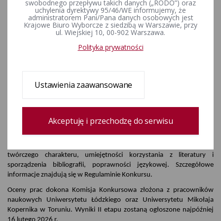
swobodnego przepływu takich danych („RODO”) oraz
114 uczniów z całej Polski zakwalifikowało się do II etapu VI edycji
uchylenia dyrektywy 95/46/WE informujemy, że
Ogólnopolskiego Konkursu Wiedzy o Prawie Wyborczym
administratorem Pani/Pana danych osobowych jest
Krajowe Biuro Wyborcze z siedzibą w Warszawie, przy
„Wybieram Wybory”.
ul. Wiejskiej 10, 00-902 Warszawa.
Do tegorocznej edycji konkursu zgłosiło się 1958 uczniów z 277 szkół
Polityka prywatności
ponadpodstawowych. I etap konkursu, który odbył się 10 grudnia
2025 r., polegał na rozwiązaniu testu wiedzy i ukończyło go 1628
uczestników. Do etapu wojewódzkiego zakwalifikowali się uczniowie,
którzy uzyskali co najmniej 20 punktów.
Ustawienia zaawansowane
W II etapie uczestnicy przygotują prace pisemne na jeden z trzech
tematów dotyczących wyborów i demokracji, m.in. wyborów z 1989
roku, wyborów lokalnych oraz ciszy wyborczej w dobie Internetu.
Akceptuję i przechodzę do serwisu
Prace muszą być oryginalne, napisane samodzielnie i dostarczone do
właściwych Delegatur Krajowego Biura Wyborczego do 15 stycznia
2026 r. Prace oceniane będą pod kątem: wartości merytorycznej i
twórczego charakteru, umiejętności korzystania z literatury i
sporządzenia bibliografii, poprawności językowej. Szczegółowe
informacje znajdują się w Regulaminie Konkursu.
Oceny prac dokona Komisja Konkursowa złożona z pracowników
naukowych Uniwersytetu Łódzkiego oraz Uniwersytetu Mikołaja
Kopernika w Toruniu. Wyniki II etapu zostaną ogłoszone najpóźniej
16 lutego 2026 r.