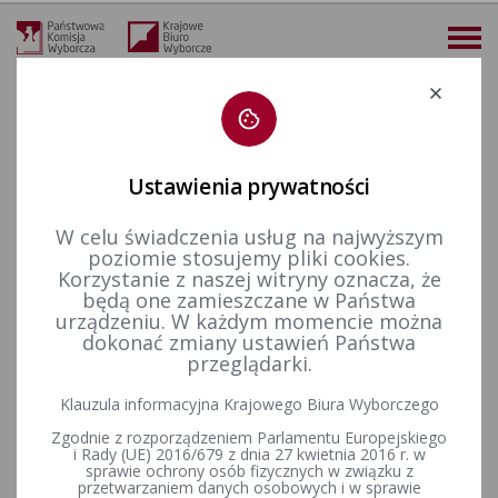
Deklaracja dostępności
Ustawienia prywatności
W celu świadczenia usług na najwyższym
więcej
poziomie stosujemy pliki cookies.
Korzystanie z naszej witryny oznacza, że
Dla mediów
Informacje prasowe
CBOS: zaufanie do PKW w górę
będą one zamieszczane w Państwa
urządzeniu. W każdym momencie można
CBOS: zaufanie do PKW w górę
dokonać zmiany ustawień Państwa
przeglądarki.
Działalność Państwowej Komisji Wyborczej pozytywnie ocenia
Klauzula informacyjna Krajowego Biura Wyborczego
ponad dwie trzecie (69%) Polaków. To o 22 pkt. proc. więcej
Zgodnie z rozporządzeniem Parlamentu Europejskiego
niż podczas ostatnich badań z ubiegłego roku. Taki wniosek
i Rady (UE) 2016/679 z dnia 27 kwietnia 2016 r. w
wynika z najnowszego pomiaru CBOS. To jednak nie
sprawie ochrony osób fizycznych w związku z
wszystko. 84% ankietowanych uważa, że wyniki wyborów do
przetwarzaniem danych osobowych i w sprawie