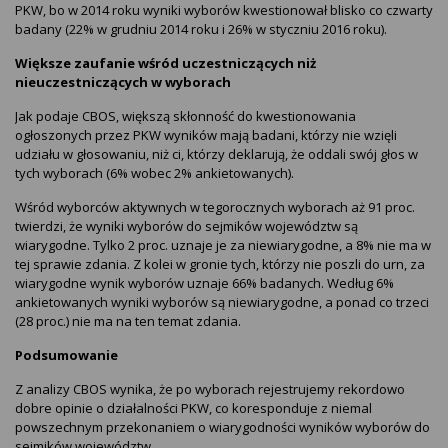
PKW, bo w 2014 roku wyniki wyborów kwestionował blisko co czwarty
badany (22% w grudniu 2014 roku i 26% w styczniu 2016 roku).
Większe zaufanie wśród uczestniczących niż
nieuczestniczących w wyborach
Jak podaje CBOS, większą skłonność do kwestionowania
ogłoszonych przez PKW wyników mają badani, którzy nie wzięli
udziału w głosowaniu, niż ci, którzy deklarują, że oddali swój głos w
tych wyborach (6% wobec 2% ankietowanych).
Wśród wyborców aktywnych w tegorocznych wyborach aż 91 proc.
twierdzi, że wyniki wyborów do sejmików województw są
wiarygodne. Tylko 2 proc. uznaje je za niewiarygodne, a 8% nie ma w
tej sprawie zdania. Z kolei w gronie tych, którzy nie poszli do urn, za
wiarygodne wynik wyborów uznaje 66% badanych. Według 6%
ankietowanych wyniki wyborów są niewiarygodne, a ponad co trzeci
(28 proc.) nie ma na ten temat zdania.
Podsumowanie
Z analizy CBOS wynika, że po wyborach rejestrujemy rekordowo
dobre opinie o działalności PKW, co koresponduje z niemal
powszechnym przekonaniem o wiarygodności wyników wyborów do
sejmików województw.