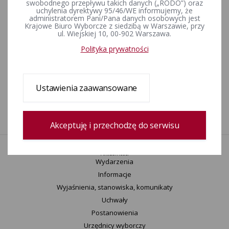
swobodnego przepływu takich danych („RODO”) oraz
uchylenia dyrektywy 95/46/WE informujemy, że
Ze skanami protokołów głosowania w obwodach można zapoznać
administratorem Pani/Pana danych osobowych jest
po
po wybraniu właściwego obwodu w zakładce
Wyniki i
Krajowe Biuro Wyborcze z siedzibą w Warszawie, przy
ul. Wiejskiej 10, 00-902 Warszawa.
statystyki
lub
Wyszukiwarka obwodów
na stronie
www.wybory2018.pkw.gov.pl
.
Polityka prywatności
Rejestr zmian
Ustawienia zaawansowane
Data utworzenia
22-11-2018 11:44
Wprowadził:
Wojciech Sebastian Dąbrówka
Akceptuję i przechodzę do serwisu
Aktualności
Wydarzenia
Informacje
Wyjaśnienia, stanowiska, komunikaty
Uchwały
Postanowienia
Urzędnicy wyborczy