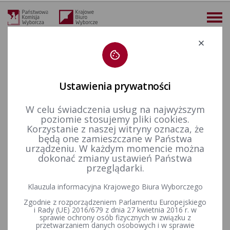
Deklaracja dostępności
Ustawienia prywatności
W celu świadczenia usług na najwyższym
więcej
poziomie stosujemy pliki cookies.
Korzystanie z naszej witryny oznacza, że
Dla mediów
Informacje prasowe
Skany protokołów głosowania w obwodach na stronie wybory2018.pkw.gov.pl
będą one zamieszczane w Państwa
urządzeniu. W każdym momencie można
Skany protokołów głosowania
dokonać zmiany ustawień Państwa
przeglądarki.
w obwodach na stronie
Klauzula informacyjna Krajowego Biura Wyborczego
wybory2018.pkw.gov.pl
Zgodnie z rozporządzeniem Parlamentu Europejskiego
i Rady (UE) 2016/679 z dnia 27 kwietnia 2016 r. w
sprawie ochrony osób fizycznych w związku z
Skany protokołów głosowania w obwodach są dostępne na
przetwarzaniem danych osobowych i w sprawie
stronie
www.wybory2018.pkw.gov.pl
.