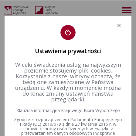
Deklaracja dostępności
Ustawienia prywatności
W celu świadczenia usług na najwyższym
więcej
poziomie stosujemy pliki cookies.
Korzystanie z naszej witryny oznacza, że
Finansowanie polityki
Akty prawne
Rozporządzenie Rady Ministrów z dnia 14 września 2021 r. w sprawie wysokości minimalnego wynagrodzenia za pracę oraz wysokości minimalnej stawki godzinowej w 2022 r. (Dz.U. poz. 1690)
będą one zamieszczane w Państwa
urządzeniu. W każdym momencie można
Rozporządzenie Rady
dokonać zmiany ustawień Państwa
przeglądarki.
Ministrów z dnia 14 września
Klauzula informacyjna Krajowego Biura Wyborczego
2021 r. w sprawie wysokości
Zgodnie z rozporządzeniem Parlamentu Europejskiego
minimalnego wynagrodzenia
i Rady (UE) 2016/679 z dnia 27 kwietnia 2016 r. w
sprawie ochrony osób fizycznych w związku z
przetwarzaniem danych osobowych i w sprawie