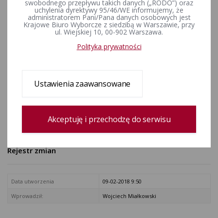
swobodnego przepływu takich danych („RODO”) oraz
składania sprawozdań
uchylenia dyrektywy 95/46/WE informujemy, że
administratorem Pani/Pana danych osobowych jest
finansowych komitetów
Krajowe Biuro Wyborcze z siedzibą w Warszawie, przy
ul. Wiejskiej 10, 00-902 Warszawa.
wyborczych
Polityka prywatności
ZAŁĄCZNIKI
Ustawienia zaawansowane
Komunikat Komisarza Wyborczego w Suwałkach z dnia 18
listopada 2014 r. o miejscu, czasie i terminie składania
sprawozdań finansowych komitetów wyborczych uczestniczących
w wyborach do rad gmin, rad powiatów i sejmików województw
Akceptuję i przechodzę do serwisu
oraz w wyborach wójta (burmistrza, prezydenta miasta),
zarządzonych na dzień 16 listopada 2014 r.
Rejestr zmian
Data utworzenia
09-02-2018 9:50
Wprowadził:
Wojciech Miałkowski